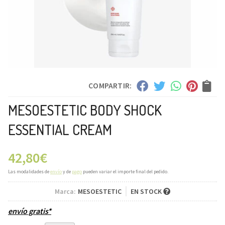
COMPARTIR:
MESOESTETIC BODY SHOCK
ESSENTIAL CREAM
42,80
€
Las modalidades de
envío
y de
pago
pueden variar el importe final del pedido.
Marca:
MESOESTETIC
EN STOCK
envío gratis*