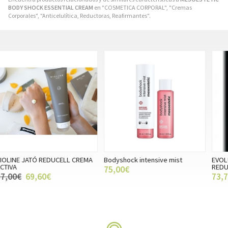
BODY SHOCK ESSENTIAL CREAM
en "COSMETICA CORPORAL", "Cremas
Corporales", "Anticelulítica, Reductoras, Reafirmantes".
Bodyshock intensive mist
EVOLUGIE CREMA ACTIVA
G
REDUCTORA INTENSIVA
P
75,00€
73,70€