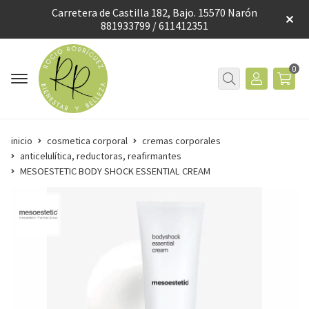
Carretera de Castilla 182, Bajo. 15570 Narón
881933799 / 611412351
0
inicio
cosmetica corporal
cremas corporales
anticelulítica, reductoras, reafirmantes
MESOESTETIC BODY SHOCK ESSENTIAL CREAM