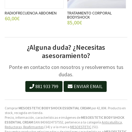
RADIOFRECUENCIA ABDOMEN
TRATAMIENTO CORPORAL
BODYSHOCK
60,00€
85,00€
¿Alguna duda? ¿Necesitas
asesoramiento?
Ponte en contacto con nosotros y resolveremos tus
dudas.
881 933 799
ENVIAR EMAIL
Comprar
MESOESTETIC BODY SHOCK ESSENTIAL CREAM
por
42,80
€
. Producto en
stock, recogida en tienda.
Precio, información, características e imágenes de
MESOESTETIC BODY SHOCK
ESSENTIAL CREAM
EAN 8436024757552, pertenece a la categoría
Anticelulítica,
Reductoras, Reafirmantes
(14) y a la marca
MESOESTETIC
(51).
Encuentra productos relacionados y de similares características a
MESOESTETIC