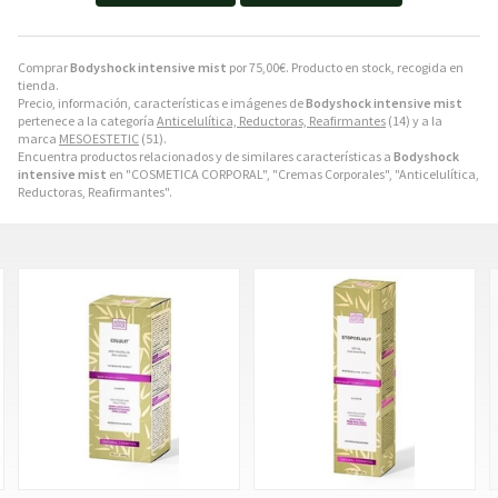
Comprar
Bodyshock intensive mist
por
75,00
€
. Producto en stock, recogida en
tienda.
Precio, información, características e imágenes de
Bodyshock intensive mist
pertenece a la categoría
Anticelulítica, Reductoras, Reafirmantes
(14) y a la
marca
MESOESTETIC
(51).
Encuentra productos relacionados y de similares características a
Bodyshock
intensive mist
en "COSMETICA CORPORAL", "Cremas Corporales", "Anticelulítica,
Reductoras, Reafirmantes".