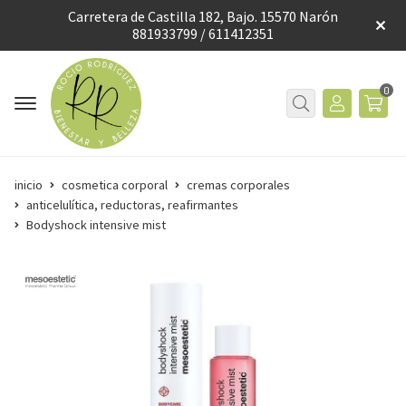
Carretera de Castilla 182, Bajo. 15570 Narón
881933799 / 611412351
0
inicio
cosmetica corporal
cremas corporales
anticelulítica, reductoras, reafirmantes
Bodyshock intensive mist