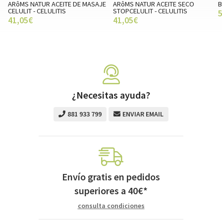
E
ARôMS NATUR ACEITE SECO
Body shock celuexpert
C
STOPCELULIT - CELULITIS
2
59,90€
41,05€
¿Necesitas ayuda?
881 933 799
ENVIAR EMAIL
Envío gratis en pedidos
superiores a
40
€
*
consulta condiciones