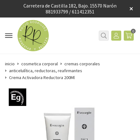
Carretera de Castilla 182, Bajo. 15570 Narón
881933799 / 611412351
0
inicio
cosmetica corporal
cremas corporales
anticelulítica, reductoras, reafirmantes
Crema Activadora Reductora 200Ml