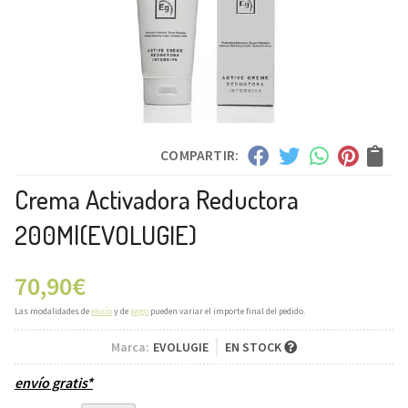
COMPARTIR:
Crema Activadora Reductora
200Ml
(EVOLUGIE)
70,90
€
Las modalidades de
envío
y de
pago
pueden variar el importe final del pedido.
Marca:
EVOLUGIE
EN STOCK
envío gratis*