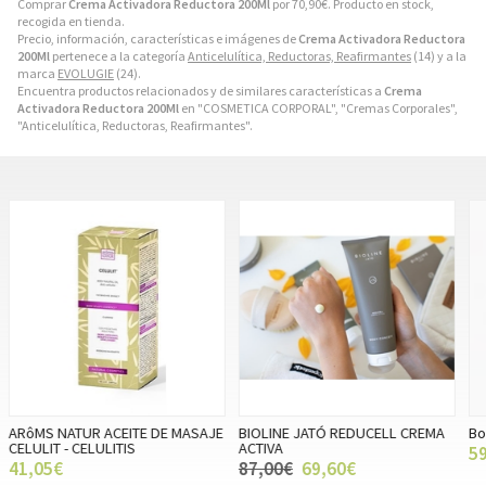
Comprar
Crema Activadora Reductora 200Ml
por
70,90
€
. Producto en stock,
recogida en tienda.
Precio, información, características e imágenes de
Crema Activadora Reductora
200Ml
pertenece a la categoría
Anticelulítica, Reductoras, Reafirmantes
(14) y a la
marca
EVOLUGIE
(24).
Encuentra productos relacionados y de similares características a
Crema
Activadora Reductora 200Ml
en "COSMETICA CORPORAL", "Cremas Corporales",
"Anticelulítica, Reductoras, Reafirmantes".
E
BIOLINE JATÓ REDUCELL CREMA
Body shock celuexpert
G
ACTIVA
E
59,90€
87,00€
69,60€