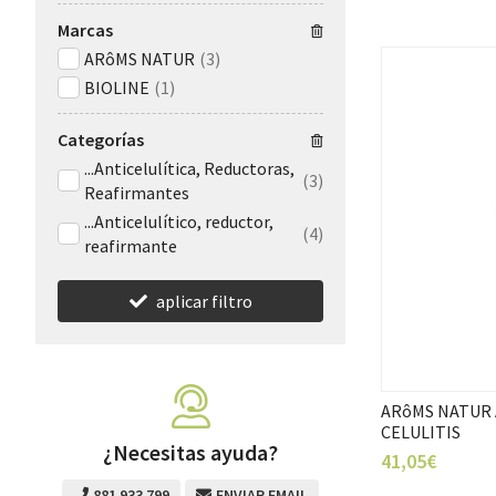
Marcas
ARôMS NATUR
(3)
BIOLINE
(1)
Categorías
...Anticelulítica, Reductoras,
(3)
Reafirmantes
...Anticelulítico, reductor,
(4)
reafirmante
aplicar filtro
ARôMS NATUR 
CELULITIS
¿Necesitas ayuda?
41,05€
881 933 799
ENVIAR EMAIL