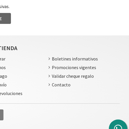
ivas.
E
TIENDA
rar
Boletines informativos
mos
Promociones vigentes
pago
Validar cheque regalo
nvío
Contacto
devoluciones