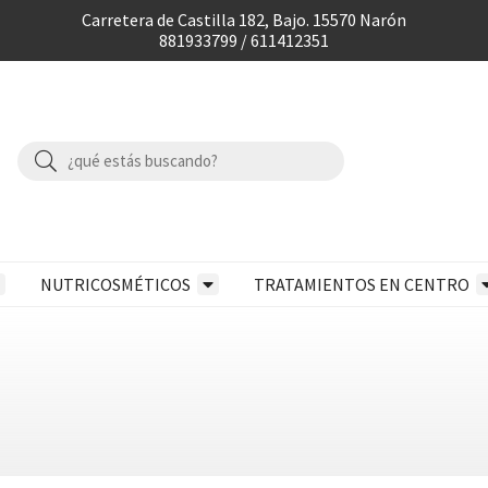
Carretera de Castilla 182, Bajo. 15570 Narón
881933799 / 611412351
NUTRICOSMÉTICOS
TRATAMIENTOS EN CENTRO