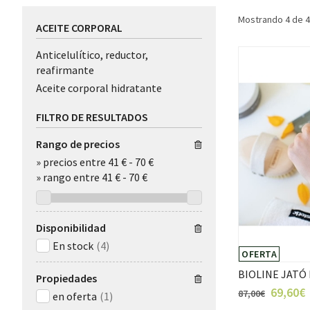
Mostrando 4 de 
ACEITE CORPORAL
Anticelulítico, reductor,
reafirmante
Aceite corporal hidratante
FILTRO DE RESULTADOS
Rango de precios
»
precios entre 41 €
-
70 €
»
rango entre
41
€
-
70
€
Disponibilidad
En stock
(4)
OFERTA
BIOLINE JATÓ
Propiedades
69,60€
87,00€
en oferta
(1)