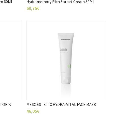
am 60Ml
Hydramemory Rich Sorbet Cream 50Ml
69,75€
CTOR K
MESOESTETIC HYDRA-VITAL FACE MASK
46,05€