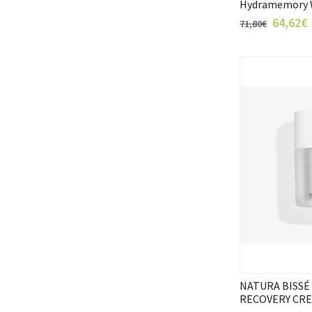
Hydramemory W
64,62€
71,80€
NATURA BISSÉ
RECOVERY CR