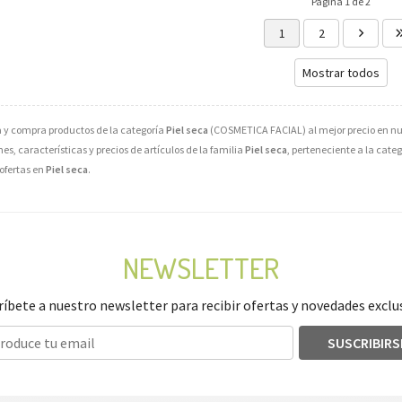
Página 1 de 2
1
2
Mostrar todos
y compra productos de la categoría
Piel seca
(COSMETICA FACIAL) al mejor precio en nue
s, características y precios de artículos de la familia
Piel seca
, perteneciente a la cate
ofertas en
Piel seca
.
NEWSLETTER
ríbete a nuestro newsletter para recibir ofertas y novedades exclus
SUSCRIBIRS