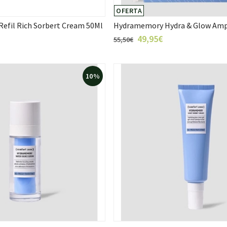
OFERTA
efil Rich Sorbert Cream 50Ml
Hydramemory Hydra & Glow Amp
49,95€
55,50€
10%