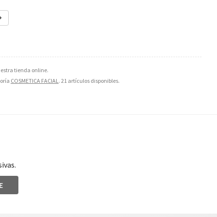
stra tienda online.
goría
COSMETICA FACIAL
. 21 artículos disponibles.
ivas.
E