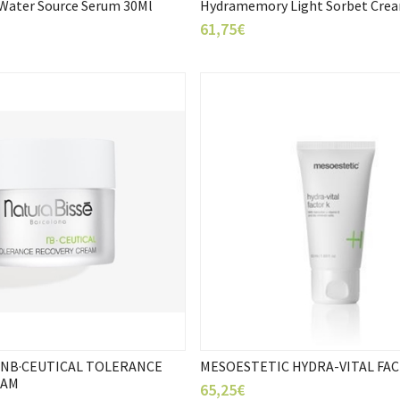
ater Source Serum 30Ml
Hydramemory Light Sorbet Cre
61,75€
 NB·CEUTICAL TOLERANCE
MESOESTETIC HYDRA-VITAL FA
EAM
65,25€