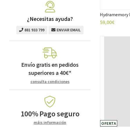
Hydramemory R
¿Necesitas ayuda?
59,00€
881 933 799
ENVIAR EMAIL
Envío gratis en pedidos
superiores a
40
€
*
consulta condiciones
100%
Pago seguro
máis información
OFERTA