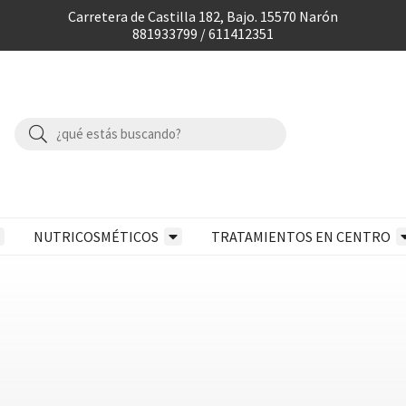
Carretera de Castilla 182, Bajo. 15570 Narón
881933799 / 611412351
NUTRICOSMÉTICOS
TRATAMIENTOS EN CENTRO