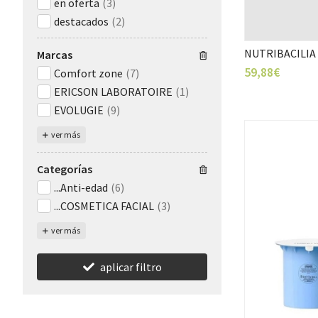
en oferta
(3)
destacados
(2)
NUTRIBACILIA
Marcas
59,88€
Comfort zone
(7)
ERICSON LABORATOIRE
(1)
EVOLUGIE
(9)
ver más
Categorías
...Anti-edad
(6)
...COSMETICA FACIAL
(3)
ver más
aplicar filtro