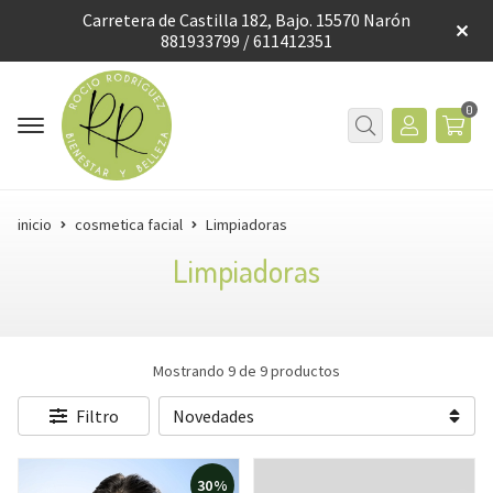
Carretera de Castilla 182, Bajo. 15570 Narón
881933799 / 611412351
0
inicio
cosmetica facial
Limpiadoras
Limpiadoras
Mostrando 9 de 9 productos
Filtro
30%