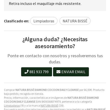
Retira incluso el maquillaje más resistente.
Clasificado en:
Limpiadoras
NATURA BISSÉ
¿Alguna duda? ¿Necesitas
asesoramiento?
Ponte en contacto con nosotros y resolveremos tus
dudas.
881 933 799
ENVIAR EMAIL
Comprar
NATURA BISSÉ DIAMOND COCOON DAILY CLEANSE
por
66,00
€
. Producto
bajo pedido, recogida en tienda.
Precio, información, características e imágenes de
NATURA BISSÉ DIAMOND
COCOON DAILY CLEANSE
EAN 8436568074979, pertenece a la categoría
Limpiadoras
(9) y a la marca
NATURA BISSÉ
(28).
Encuentra productos relacionados y de similares características a
NATURA BISSÉ