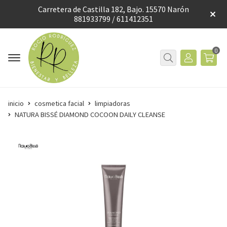
Carretera de Castilla 182, Bajo. 15570 Narón
881933799 / 611412351
0
inicio
cosmetica facial
limpiadoras
NATURA BISSÉ DIAMOND COCOON DAILY CLEANSE