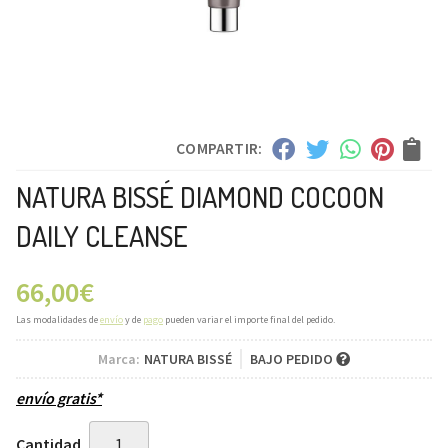
COMPARTIR:
NATURA BISSÉ DIAMOND COCOON
DAILY CLEANSE
66,00
€
Las modalidades de
envío
y de
pago
pueden variar el importe final del pedido.
Marca:
NATURA BISSÉ
BAJO PEDIDO
envío gratis*
Cantidad