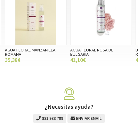
AGUA FLORAL MANZANILLA
AGUA FLORAL ROSA DE
B
ROMANA
BULGARIA
R
35,38€
41,10€
¿Necesitas ayuda?
881 933 799
ENVIAR EMAIL