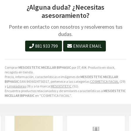
¿Alguna duda? ¿Necesitas
asesoramiento?
Ponte en contacto con nosotros y resolveremos tus
dudas.
881 933 799
ENVIAR EMAIL
Comprar
MESOESTETIC MICELLAR BIPHASIC
por
37,40
€
. Producto en stock,
recogida en tienda.
Precio, información, características e imágenes de
MESOESTETIC MICELLAR
BIPHASIC
EAN 8436024750317, pertenece a las categorías
COSMETICA FACIAL
(29)
y
Limpiadoras
(9) y a la marca
MESOESTETIC
(51).
Encuentra productos relacionados y de similares características a
MESOESTETIC
MICELLAR BIPHASIC
en "COSMETICA FACIAL".