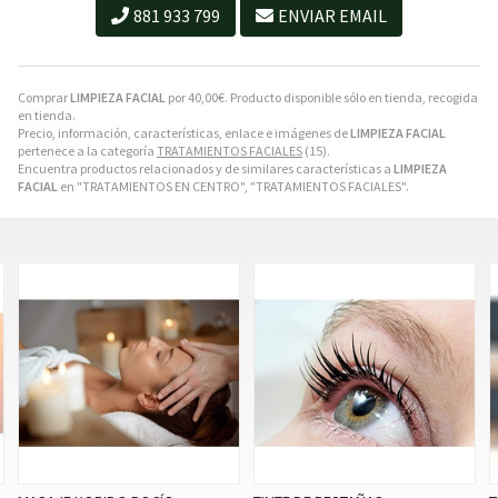
881 933 799
ENVIAR EMAIL
Comprar
LIMPIEZA FACIAL
por
40,00
€
. Producto disponible sólo en tienda, recogida
en tienda.
Precio, información, características, enlace e imágenes de
LIMPIEZA FACIAL
pertenece a la categoría
TRATAMIENTOS FACIALES
(15).
Encuentra productos relacionados y de similares características a
LIMPIEZA
FACIAL
en "TRATAMIENTOS EN CENTRO", "TRATAMIENTOS FACIALES".