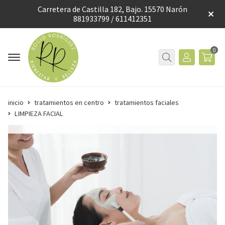
Carretera de Castilla 182, Bajo. 15570 Narón
881933799 / 611412351
0
inicio
tratamientos en centro
tratamientos faciales
LIMPIEZA FACIAL