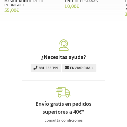
KOBIDO ROCÍO
TINTE DE PESTAÑAS
TRATAMIENTO
EZ
DOBLE MENT
10,00€
RODRIGUEZ
30,00€
¿Necesitas ayuda?
881 933 799
ENVIAR EMAIL
Envío gratis en pedidos
superiores a
40
€
*
consulta condiciones