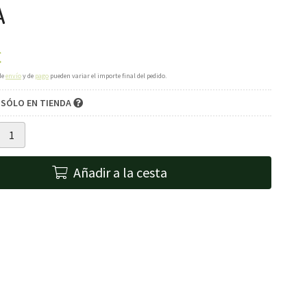
A
€
de
envío
y de
pago
pueden variar el importe final del pedido.
 SÓLO EN TIENDA
Añadir a la cesta