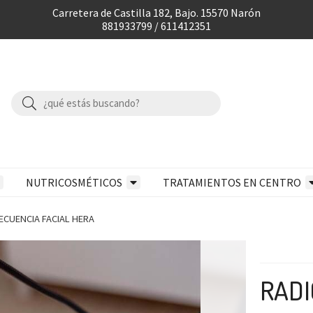
Carretera de Castilla 182, Bajo. 15570 Narón
881933799 / 611412351
NUTRICOSMÉTICOS
TRATAMIENTOS EN CENTRO
ECUENCIA FACIAL HERA
RADI