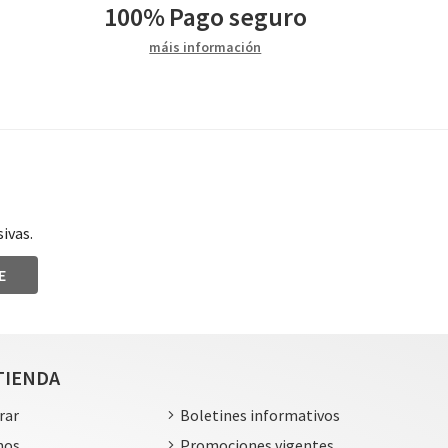
100%
Pago seguro
máis información
ivas.
E
TIENDA
rar
Boletines informativos
mos
Promociones vigentes