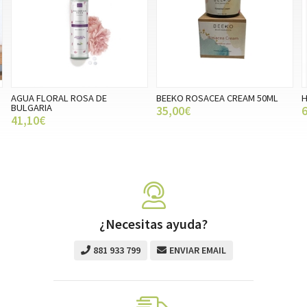
AGUA FLORAL ROSA DE
BEEKO ROSACEA CREAM 50ML
H
BULGARIA
35,00€
41,10€
¿Necesitas ayuda?
881 933 799
ENVIAR EMAIL