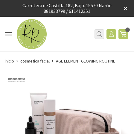
Carretera de Castilla 182, Bajo. 15570 Narón
881933799 / 611412351
0
inicio
cosmetica facial
AGE ELEMENT GLOWING ROUTINE