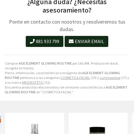
¿Alguna duda? ¿Necesitas
asesoramiento?
Ponte en contacto con nosotros y resolveremos tus
dudas.
881 933 799
ENVIAR EMAIL
Comprar
AGE ELEMENT GLOWING ROUTINE
por
160,40
€
. Producto en stock,
recogida en tienda.
Precio, información, características e imágenes de
AGE ELEMENT GLOWING
ROUTINE
pertenece a las categorías
COSMETICA FACIAL
(29) y
Luminosidad
(17) y
a la marca
MESOESTETIC
(51).
Encuentra productos relacionados y de similares características a
AGE ELEMENT
GLOWING ROUTINE
en "COSMETICA FACIAL".