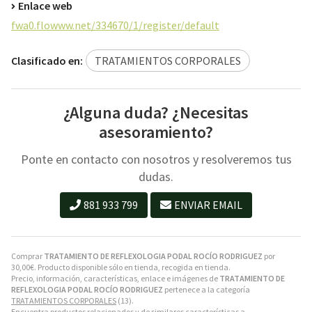
Enlace web
fwa0.flowww.net/334670/1/register/default
Clasificado en:
TRATAMIENTOS CORPORALES
¿Alguna duda? ¿Necesitas
asesoramiento?
Ponte en contacto con nosotros y resolveremos tus
dudas.
881 933 799
ENVIAR EMAIL
Comprar
TRATAMIENTO DE REFLEXOLOGIA PODAL ROCÍO RODRIGUEZ
por
30,00
€
. Producto disponible sólo en tienda, recogida en tienda.
Precio, información, características, enlace e imágenes de
TRATAMIENTO DE
REFLEXOLOGIA PODAL ROCÍO RODRIGUEZ
pertenece a la categoría
TRATAMIENTOS CORPORALES
(13).
Encuentra productos relacionados y de similares características a