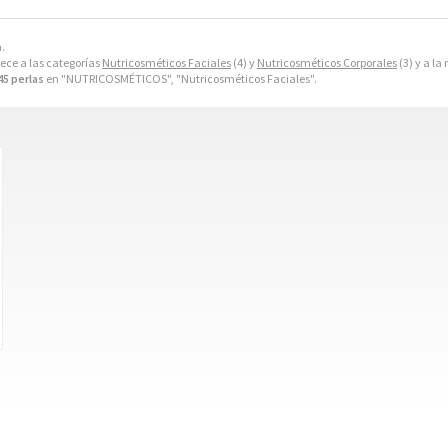
a.
ece a las categorías
Nutricosméticos Faciales
(4) y
Nutricosméticos Corporales
(3) y a l
5 perlas
en "NUTRICOSMÉTICOS", "Nutricosméticos Faciales".