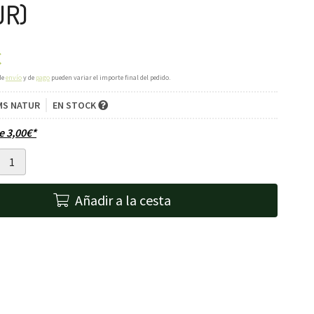
UR)
€
de
envío
y de
pago
pueden variar el importe final del pedido.
MS NATUR
EN STOCK
de
3,00
€
*
Añadir a la cesta