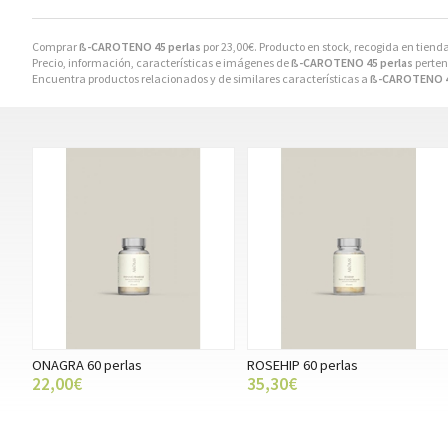
Comprar
ß-CAROTENO 45 perlas
por
23,00
€
. Producto en stock, recogida en tiend
Precio, información, características e imágenes de
ß-CAROTENO 45 perlas
perten
Encuentra productos relacionados y de similares características a
ß-CAROTENO 4
ONAGRA 60 perlas
ROSEHIP 60 perlas
22,00€
35,30€