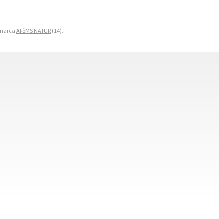
a marca
ARôMS NATUR
(14).