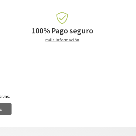
100%
Pago seguro
máis información
ivas.
E