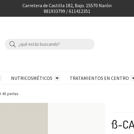
Carretera de Castilla 182, Bajo. 15570 Narón
881933799 / 611412351
NUTRICOSMÉTICOS
TRATAMIENTOS EN CENTRO
45 perlas
ß-CA